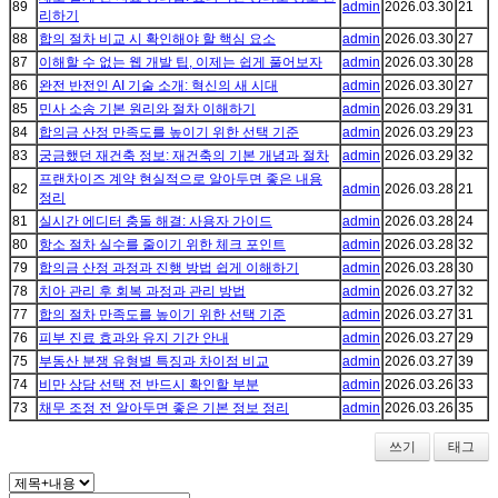
89
admin
2026.03.30
21
리하기
88
합의 절차 비교 시 확인해야 할 핵심 요소
admin
2026.03.30
27
87
이해할 수 없는 웹 개발 팁, 이제는 쉽게 풀어보자
admin
2026.03.30
28
86
완전 반전인 AI 기술 소개: 혁신의 새 시대
admin
2026.03.30
27
85
민사 소송 기본 원리와 절차 이해하기
admin
2026.03.29
31
84
합의금 산정 만족도를 높이기 위한 선택 기준
admin
2026.03.29
23
83
궁금했던 재건축 정보: 재건축의 기본 개념과 절차
admin
2026.03.29
32
프랜차이즈 계약 현실적으로 알아두면 좋은 내용
82
admin
2026.03.28
21
정리
81
실시간 에디터 충돌 해결: 사용자 가이드
admin
2026.03.28
24
80
항소 절차 실수를 줄이기 위한 체크 포인트
admin
2026.03.28
32
79
합의금 산정 과정과 진행 방법 쉽게 이해하기
admin
2026.03.28
30
78
치아 관리 후 회복 과정과 관리 방법
admin
2026.03.27
32
77
합의 절차 만족도를 높이기 위한 선택 기준
admin
2026.03.27
31
76
피부 진료 효과와 유지 기간 안내
admin
2026.03.27
29
75
부동산 분쟁 유형별 특징과 차이점 비교
admin
2026.03.27
39
74
비만 상담 선택 전 반드시 확인할 부분
admin
2026.03.26
33
73
채무 조정 전 알아두면 좋은 기본 정보 정리
admin
2026.03.26
35
쓰기
태그