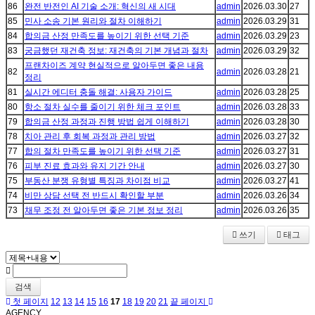
86
완전 반전인 AI 기술 소개: 혁신의 새 시대
admin
2026.03.30
27
85
민사 소송 기본 원리와 절차 이해하기
admin
2026.03.29
31
84
합의금 산정 만족도를 높이기 위한 선택 기준
admin
2026.03.29
23
83
궁금했던 재건축 정보: 재건축의 기본 개념과 절차
admin
2026.03.29
32
프랜차이즈 계약 현실적으로 알아두면 좋은 내용
82
admin
2026.03.28
21
정리
81
실시간 에디터 충돌 해결: 사용자 가이드
admin
2026.03.28
25
80
항소 절차 실수를 줄이기 위한 체크 포인트
admin
2026.03.28
33
79
합의금 산정 과정과 진행 방법 쉽게 이해하기
admin
2026.03.28
30
78
치아 관리 후 회복 과정과 관리 방법
admin
2026.03.27
32
77
합의 절차 만족도를 높이기 위한 선택 기준
admin
2026.03.27
31
76
피부 진료 효과와 유지 기간 안내
admin
2026.03.27
30
75
부동산 분쟁 유형별 특징과 차이점 비교
admin
2026.03.27
41
74
비만 상담 선택 전 반드시 확인할 부분
admin
2026.03.26
34
73
채무 조정 전 알아두면 좋은 기본 정보 정리
admin
2026.03.26
35
쓰기
태그
검색
첫 페이지
12
13
14
15
16
17
18
19
20
21
끝 페이지
AGENCY