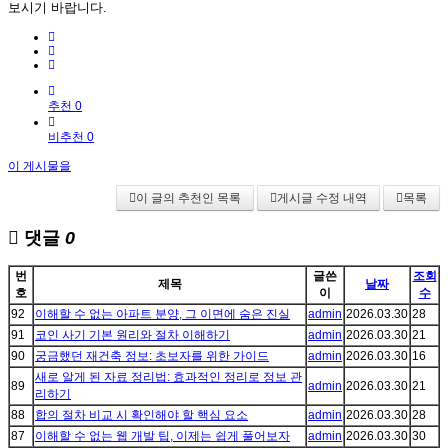
보시기 바랍니다.
추천 0
비추천 0
이 게시물을
이 글의 추천인 목록
게시글 수정 내역
목록
댓글
0
번
글쓴
조회
제목
날짜
호
이
수
92
이해할 수 없는 아파트 분양, 그 이면에 숨은 진실
admin
2026.03.30
28
91
코인 사기 기본 원리와 절차 이해하기
admin
2026.03.30
21
90
궁금했던 재건축 정보: 초보자를 위한 가이드
admin
2026.03.30
16
새로 알게 된 자료 정리법: 효과적인 정리로 정보 관
89
admin
2026.03.30
21
리하기
88
합의 절차 비교 시 확인해야 할 핵심 요소
admin
2026.03.30
28
87
이해할 수 없는 웹 개발 팁, 이제는 쉽게 풀어보자
admin
2026.03.30
30