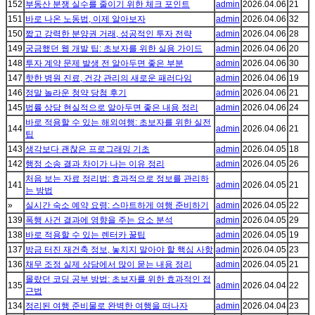
152
부동산 분쟁 실수를 줄이기 위한 체크 포인트
admin
2026.04.06
21
151
바로 나온 노동법, 이제 알아보자
admin
2026.04.06
32
150
짧고 강력한 분양권 거래, 성공적인 투자 전략
admin
2026.04.06
28
149
궁금했던 웹 개발 팁: 초보자를 위한 실용 가이드
admin
2026.04.06
20
148
투자 계약 문제 발생 전 알아두면 좋은 부분
admin
2026.04.06
30
147
핫한 병원 진료, 건강 관리의 새로운 패러다임
admin
2026.04.06
19
146
정말 놀라운 청약 당첨 후기
admin
2026.04.06
21
145
법률 상담 현실적으로 알아두면 좋은 내용 정리
admin
2026.04.06
24
바로 적용할 수 있는 해외여행: 초보자를 위한 실전
144
admin
2026.04.06
21
팁
143
생각보다 괜찮은 프로그래밍 기초
admin
2026.04.05
18
142
행정 소송 결과 차이가 나는 이유 정리
admin
2026.04.05
26
처음 보는 자료 정리법: 효과적으로 정보를 관리하
141
admin
2026.04.05
21
는 방법
»
실시간 숙소 예약 요령: 스마트하게 여행 준비하기
admin
2026.04.05
22
139
폭행 사건 결과에 영향을 주는 요소 분석
admin
2026.04.05
29
138
바로 적용할 수 있는 렌터카 꿀팁
admin
2026.04.05
19
137
방금 터진 재건축 정보, 놓치지 말아야 할 핵심 사항
admin
2026.04.05
23
136
채무 조정 실제 상담에서 많이 묻는 내용 정리
admin
2026.04.05
21
몰랐던 코딩 공부 방법: 초보자를 위한 효과적인 접
135
admin
2026.04.04
22
근법
134
정리된 여행 준비물로 완벽한 여행을 떠나자
admin
2026.04.04
23