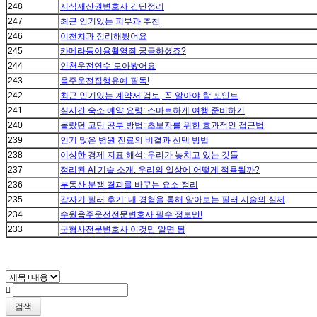
248
지식재산권변호사 간단정리
247
최근 인기있는 피부과 추천
246
이천치과 정리해봤어요
245
카메라등이용촬영죄 궁금하셨죠?
244
인천운전연수 모아봤어요
243
음주운전집행유예 필독!
242
최근 인기있는 계약서 검토, 꼭 알아야 할 포인트
241
실시간 숙소 예약 요령: 스마트하게 여행 준비하기
240
몰랐던 코딩 공부 방법: 초보자를 위한 효과적인 접근법
239
인기 많은 병원 진료의 비결과 선택 방법
238
이상한 경제 지표 해석: 우리가 놓치고 있는 것들
237
정리된 AI 기술 소개: 우리의 일상에 어떻게 적용될까?
236
부동산 분쟁 결과를 바꾸는 요소 정리
235
갑자기 필러 후기: 내 경험을 통해 알아보는 필러 시술의 실제
234
수원음주운전전문변호사 필수 정보만!
233
군형사전문변호사 이것만 알면 됨
검색