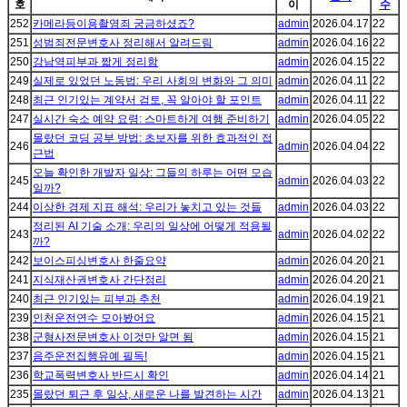
호
이
수
252
카메라등이용촬영죄 궁금하셨죠?
admin
2026.04.17
22
251
성범죄전문변호사 정리해서 알려드림
admin
2026.04.16
22
250
강남역피부과 짧게 정리함
admin
2026.04.15
22
249
실제로 있었던 노동법: 우리 사회의 변화와 그 의미
admin
2026.04.11
22
248
최근 인기있는 계약서 검토, 꼭 알아야 할 포인트
admin
2026.04.11
22
247
실시간 숙소 예약 요령: 스마트하게 여행 준비하기
admin
2026.04.05
22
몰랐던 코딩 공부 방법: 초보자를 위한 효과적인 접
246
admin
2026.04.04
22
근법
오늘 확인한 개발자 일상: 그들의 하루는 어떤 모습
245
admin
2026.04.03
22
일까?
244
이상한 경제 지표 해석: 우리가 놓치고 있는 것들
admin
2026.04.03
22
정리된 AI 기술 소개: 우리의 일상에 어떻게 적용될
243
admin
2026.04.02
22
까?
242
보이스피싱변호사 한줄요약
admin
2026.04.20
21
241
지식재산권변호사 간단정리
admin
2026.04.20
21
240
최근 인기있는 피부과 추천
admin
2026.04.19
21
239
인천운전연수 모아봤어요
admin
2026.04.15
21
238
군형사전문변호사 이것만 알면 됨
admin
2026.04.15
21
237
음주운전집행유예 필독!
admin
2026.04.15
21
236
학교폭력변호사 반드시 확인
admin
2026.04.14
21
235
몰랐던 퇴근 후 일상, 새로운 나를 발견하는 시간
admin
2026.04.13
21