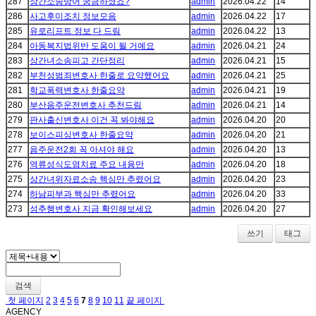
287
상간소송방어 궁금하셨죠?
admin
2026.04.22
14
286
사고후미조치 정보모음
admin
2026.04.22
17
285
유로리프트 정보 다 드림
admin
2026.04.22
13
284
아동복지법위반 도움이 될 거예요
admin
2026.04.21
24
283
상간녀소송피고 간단정리
admin
2026.04.21
15
282
부천성범죄변호사 한줄로 요약했어요
admin
2026.04.21
25
281
학교폭력변호사 한줄요약
admin
2026.04.21
19
280
부산음주운전변호사 추천드림
admin
2026.04.21
14
279
판사출신변호사 이건 꼭 봐야해요
admin
2026.04.20
20
278
보이스피싱변호사 한줄요약
admin
2026.04.20
21
277
음주운전2회 꼭 아셔야 해요
admin
2026.04.20
13
276
역류성식도염치료 주요 내용만
admin
2026.04.20
18
275
상간녀위자료소송 핵심만 추렸어요
admin
2026.04.20
23
274
하남피부과 핵심만 추렸어요
admin
2026.04.20
33
273
성추행변호사 지금 확인해보세요
admin
2026.04.20
27
쓰기
태그
검색
첫 페이지
2
3
4
5
6
7
8
9
10
11
끝 페이지
AGENCY