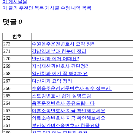
이 게시물을
이 글의 추천인 목록
게시글 수정 내역
목록
댓글
0
번호
272
수원음주운전변호사 요약 정리
271
강남역피부과 한눈에 정리
270
안산치과 이거 어때요?
269
지식재산권변호사 간단정리
268
일산치과 이건 꼭 봐야해요
267
다산치과 요약 정리
266
수원음주운전전문변호사 필수 정보만!
265
스토킹변호사 쉽게 설명드림
264
음주운전변호사 공유드립니다
263
이혼소송변호사 지금 확인해보세요
262
의료소송변호사 지금 확인해보세요
261
부산상간녀소송변호사 한줄요약
260
최근 인기있는 피부과 추천