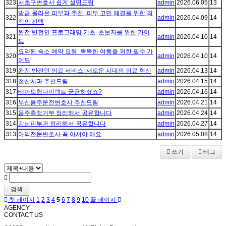
323
서초구변호사 쉽게 설명드림
admin
2026.06.05
13
방금 올라온 피부과 추천: 피부 고민 해결을 위한 최
322
admin
2026.04.09
14
적의 선택
완전 반전인 프로그래밍 기초: 초보자를 위한 가이
321
admin
2026.04.10
14
드
요약된 숙소 예약 요령: 똑똑한 여행을 위한 필수 가
320
admin
2026.04.10
14
이드
319
완전 반전인 의료 서비스: 새로운 시대의 의료 혁신
admin
2026.04.13
14
318
철산치과 추천드림
admin
2026.04.15
14
317
태아보험다이렉트 궁금하셨죠?
admin
2026.04.16
14
316
부산음주운전변호사 추천드림
admin
2026.04.21
14
315
음주측정거부 정리해서 공유합니다
admin
2026.04.24
14
314
강남피부과 정리해서 공유합니다
admin
2026.04.27
14
313
마약전문변호사 꼭 아셔야 해요
admin
2026.05.08
14
쓰기
태그
검색
첫 페이지
1
2
3
4
5
6
7
8
9
10
끝 페이지
AGENCY
CONTACT US