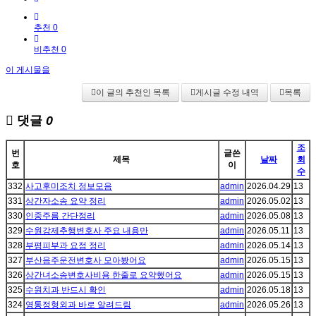
추천 0
비추천 0
이 게시물을
이 글의 추천인 목록
게시글 수정 내역
목록
댓글
0
조
번
글쓴
제목
날짜
회
호
이
수
332
사고후미조치 정보모음
admin
2026.04.29
13
331
상간자소송 요약 정리
admin
2026.05.02
13
330
인중주름 간단정리
admin
2026.05.08
13
329
수원강제추행변호사 주요 내용만
admin
2026.05.11
13
328
부평피부과 요점 정리
admin
2026.05.14
13
327
부산음주운전변호사 모아봤어요
admin
2026.05.15
13
326
상간녀소송변호사비용 한줄로 요약했어요
admin
2026.05.15
13
325
수원치과 반드시 확인
admin
2026.05.18
13
324
영통정형외과 바로 알려드림
admin
2026.05.26
13