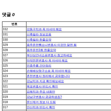
댓글
0
번호
332
강동구치과 꼭 아셔야 해요
331
신축빌라 정보모음
330
신축빌라 한줄요약
329
음주운전뺑소니변호사 이것만 알면 됨
328
음주운전3회 한줄요약
327
부산상간녀소송변호사 참고하세요
326
마약전문변호사 꼭 아셔야 해요
325
인중주름 간단정리
324
손해배상청구소송 꼭 아셔야 해요
323
춘천변호사 정리해서 공유합니다
322
강남치과 지금 확인해보세요
321
목포변호사 반드시 확인
320
김해치과 주요 내용만
319
강남구변호사 궁금하셨죠?
318
문신제거 정보 다 드림
317
안산치과 반드시 확인