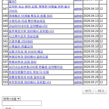
할까?
요약된 숙소 예약 요령: 똑똑한 여행을 위한 필수
347
admin
2026.04.10
12
가이드
346
명예훼손 단계별 특징과 흐름 정리
admin
2026.04.13
12
345
수원치과 지금 확인해보세요
admin
2026.04.13
12
344
강남라미네이트 요약했습니다
admin
2026.04.22
12
343
음주측정거부 정리해서 공유합니다
admin
2026.04.24
12
342
사고후미조치 정보모음
admin
2026.04.29
12
341
인중주름 간단정리
admin
2026.05.08
12
340
신축빌라 한줄요약
admin
2026.05.10
12
339
강동구치과 꼭 아셔야 해요
admin
2026.05.10
12
338
부평피부과 정리해서 알려드림
admin
2026.05.11
12
337
부평피부과 요점 정리
admin
2026.05.14
12
336
상간녀소송변호사비용 한줄로 요약했어요
admin
2026.05.15
12
335
트립닷컴할인코드 정보 다 드림
admin
2026.05.16
12
334
영통정형외과 바로 알려드림
admin
2026.05.26
12
333
부천한의원 정리해서 공유합니다
admin
2026.05.27
12
쓰기
태그
검색