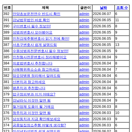
번호
제목
글쓴이
날짜
조회 수
392
안양초보운전연수 반드시 확인
admin
2026.06.07
6
391
강남법무법인 바로 확인
admin
2026.06.05
11
390
구미변호사 필수 정보만!
admin
2026.06.05
8
389
성범죄변호사 모아봤어요
admin
2026.06.05
9
388
인천강제추행변호사 읽기 전에 확인!
admin
2026.06.05
9
387
서초구변호사 쉽게 설명드림
admin
2026.06.05
13
386
수원성범죄전문변호사 필수 정보만!
admin
2026.06.05
9
385
인천형사전문변호사 정리해봤어요
admin
2026.06.04
9
384
의료법변호사 추천합니다
admin
2026.06.04
8
383
사해행위취소소송 참고하세요
admin
2026.06.04
7
382
암요양병원 정리해서 알려드림
admin
2026.06.04
6
381
산본치과 참고하세요
admin
2026.06.04
8
380
평촌치과 추천합니다
admin
2026.06.04
6
379
압구정피부과 이거 어때요?
admin
2026.06.04
5
378
강남라식 이것만 알면 됨
admin
2026.06.04
9
377
철거업체 도움이 될 거예요
admin
2026.06.03
8
376
청주치과 이것만 알면 됨
admin
2026.06.03
10
375
삼성동치과 지금 확인해보세요
admin
2026.06.03
9
374
공중밀집장소추행 어떻게 생각함?
admin
2026.06.03
6
373
미성년자성범죄 쉽게 설명드림
admin
2026.06.02
8