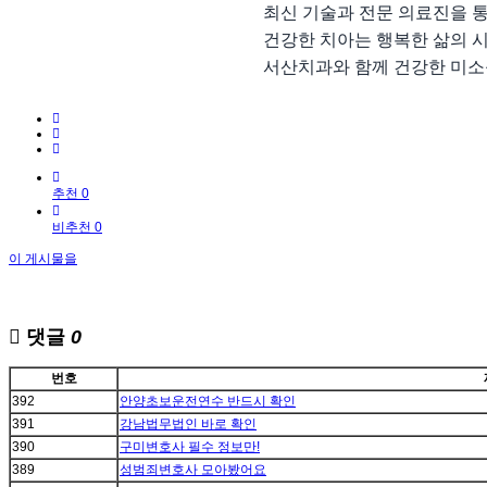
최신 기술과 전문 의료진을 통
건강한 치아는 행복한 삶의 
서산치과와 함께 건강한 미소
추천 0
비추천 0
이 게시물을
댓글
0
번호
392
안양초보운전연수 반드시 확인
391
강남법무법인 바로 확인
390
구미변호사 필수 정보만!
389
성범죄변호사 모아봤어요