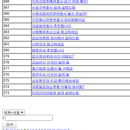
388
인천강제추행변호사 읽기 전에 확인!
387
서초구변호사 쉽게 설명드림
386
수원성범죄전문변호사 필수 정보만!
385
인천형사전문변호사 정리해봤어요
384
의료법변호사 추천합니다
383
사해행위취소소송 참고하세요
382
암요양병원 정리해서 알려드림
381
산본치과 참고하세요
380
평촌치과 추천합니다
379
압구정피부과 이거 어때요?
378
강남라식 이것만 알면 됨
377
철거업체 도움이 될 거예요
376
청주치과 이것만 알면 됨
375
삼성동치과 지금 확인해보세요
374
공중밀집장소추행 어떻게 생각함?
373
미성년자성범죄 쉽게 설명드림
검색