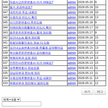
349
의료사고전문변호사 이거 어때요?
admin
2026.05.20
9
348
철거 궁금하셨죠?
admin
2026.05.19
10
347
대전치과 주요 내용만
admin
2026.05.19
10
346
수원치과 반드시 확인
admin
2026.05.18
13
345
사기전문변호사 추천드림
admin
2026.05.18
9
344
카메라등이용촬영죄 반드시 확인
admin
2026.05.17
10
343
음주운전전문변호사 짧게 정리함
admin
2026.05.17
9
342
상간녀소송 짧게 정리함
admin
2026.05.16
15
341
트립닷컴할인코드 정보 다 드림
admin
2026.05.16
12
340
상간녀소송변호사비용 한줄로 요약했어요
admin
2026.05.15
13
339
부산음주운전변호사 모아봤어요
admin
2026.05.15
13
338
부평피부과 요점 정리
admin
2026.05.14
13
337
인천민사전문변호사 이거 어때요?
admin
2026.05.13
15
336
성추행변호사 정보모음
admin
2026.05.13
11
335
강남피부과 한눈에 정리
admin
2026.05.13
11
334
수원강제추행변호사 주요 내용만
admin
2026.05.11
13
333
부평피부과 정리해서 알려드림
admin
2026.05.11
12
쓰기
태그