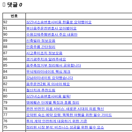
댓글
0
번호
92
상간녀소송변호사비용 한줄로 요약했어요
91
부산음주운전변호사 모아봤어요
90
수원강제추행변호사 주요 내용만
89
신축빌라 정보모음
88
인중주름 간단정리
87
사고후미조치 정보모음
86
경기광주치과 알려주세요
85
음주측정거부 정리해서 공유합니다
84
무삭제라미네이트 핵심 체크
83
강남라미네이트 요약했습니다
82
음주운전2회 꼭 아셔야 해요
81
철산치과 추천드림
80
상간녀소송변호사비용 필독!
79
명예훼손 단계별 특징과 흐름 정리
78
완전 반전인 의료 서비스: 새로운 시대의 의료 혁신
77
요약된 숙소 예약 요령: 똑똑한 여행을 위한 필수 가이드
76
투자 계약 안전하게 대응하기 위한 기준
75
정리된 시장 분석: 비즈니스 성공을 위한 필수 요소