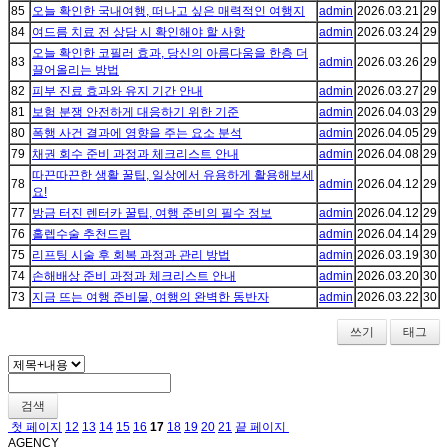
85
오늘 확인한 국내여행, 떠나고 싶은 매력적인 여행지
admin
2026.03.21
29
84
여드름 치료 전 상담 시 확인해야 할 사항
admin
2026.03.24
29
오늘 확인한 코필러 효과, 당신의 아름다움을 한층 더
83
admin
2026.03.26
29
끌어올리는 방법
82
피부 진료 효과와 유지 기간 안내
admin
2026.03.27
29
81
보험 분쟁 안전하게 대응하기 위한 기준
admin
2026.04.03
29
80
폭행 사건 결과에 영향을 주는 요소 분석
admin
2026.04.05
29
79
채권 회수 준비 과정과 체크리스트 안내
admin
2026.04.08
29
따끈따끈한 생활 꿀팁, 일상에서 유용하게 활용해보세
78
admin
2026.04.12
29
요!
77
방금 터진 렌터카 꿀팁, 여행 준비의 필수 정보
admin
2026.04.12
29
76
홀렙수술 추천드림
admin
2026.04.14
29
75
리프팅 시술 후 회복 과정과 관리 방법
admin
2026.03.19
30
74
손해배상 준비 과정과 체크리스트 안내
admin
2026.03.20
30
73
지금 뜨는 여행 준비물, 여행의 완벽한 동반자
admin
2026.03.22
30
쓰기
태그
검색
첫 페이지
12
13
14
15
16
17
18
19
20
21
끝 페이지
AGENCY