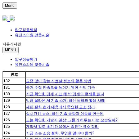
Menu
압구정울쎄라
유진스의원 맞춤시술
자유게시판
MENU
압구정울쎄라
유진스의원 맞춤시술
번호
132
요즘 많이 찾는 자료실 정보와 활용 방법
131
증거 수집 만족도를 높이기 위한 선택 기준
130
지금 확인한 경제 지표 해석: 경제의 현재를 읽다
129
방금 올라온 AI 기술 소개: 최신 동향과 활용 사례
128
재판 절차 초기 대응에서 중요한 요소 정리
127
실시간 IT 뉴스: 최신 기술 동향과 이슈를 한눈에
126
오늘 확인한 개발자 일상: 그들의 하루는 어떤 모습일까?
125
계약서 검토 초기 대응에서 중요한 요소 정리
124
지금 뜨는 소송 절차, 무엇을 알아야 할까?