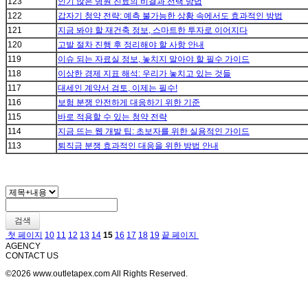
123
인기 많은 병원 진료의 비결과 선택 방법
122
갑자기 청약 전략: 예측 불가능한 상황 속에서도 효과적인 방법
121
지금 봐야 할 재건축 정보, 스마트한 투자로 이어지다
120
고발 절차 진행 후 정리해야 할 사항 안내
119
이슈 되는 자료실 정보, 놓치지 말아야 할 필수 가이드
118
이상한 경제 지표 해석: 우리가 놓치고 있는 것들
117
대세인 계약서 검토, 이제는 필수!
116
보험 분쟁 안전하게 대응하기 위한 기준
115
바로 적용할 수 있는 청약 전략
114
지금 뜨는 웹 개발 팁: 초보자를 위한 실용적인 가이드
113
퇴직금 분쟁 효과적인 대응을 위한 방법 안내
검색
첫 페이지
10
11
12
13
14
15
16
17
18
19
끝 페이지
AGENCY
CONTACT US
©2026 www.outletapex.com All Rights Reserved.