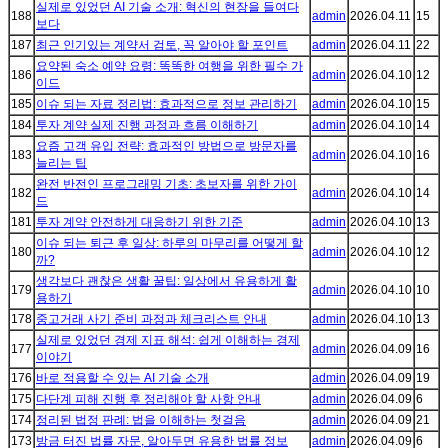
실제로 있었던 AI 기술 소개: 혁신의 현장을 들여다
188
admin
2026.04.11
15
보다
187
최근 인기있는 계약서 검토, 꼭 알아야 할 포인트
admin
2026.04.11
22
요약된 숙소 예약 요령: 똑똑한 여행을 위한 필수 가
186
admin
2026.04.10
12
이드
185
이슈 되는 자료 정리법: 효과적으로 정보 관리하기
admin
2026.04.10
15
184
투자 계약 실제 진행 과정과 흐름 이해하기
admin
2026.04.10
14
요즘 고객 유입 전략: 효과적인 방법으로 방문자를
183
admin
2026.04.10
16
늘리는 팁
완전 반전인 프로그래밍 기초: 초보자를 위한 가이
182
admin
2026.04.10
14
드
181
투자 계약 안전하게 대응하기 위한 기준
admin
2026.04.10
13
이슈 되는 퇴근 후 일상: 하루의 마무리를 어떻게 할
180
admin
2026.04.10
12
까?
생각보다 괜찮은 생활 꿀팁: 일상에서 유용하게 활
179
admin
2026.04.10
10
용하기
178
중고거래 사기 준비 과정과 체크리스트 안내
admin
2026.04.10
13
실제로 있었던 경제 지표 해석: 쉽게 이해하는 경제
177
admin
2026.04.09
16
이야기
176
바로 적용할 수 있는 AI 기술 소개
admin
2026.04.09
19
175
다단계 피해 진행 후 정리해야 할 사항 안내
admin
2026.04.09
6
174
정리된 법정 판례: 법을 이해하는 첫걸음
admin
2026.04.09
21
173
방금 터진 법률 자문, 알아두면 유용한 법률 정보
admin
2026.04.09
6