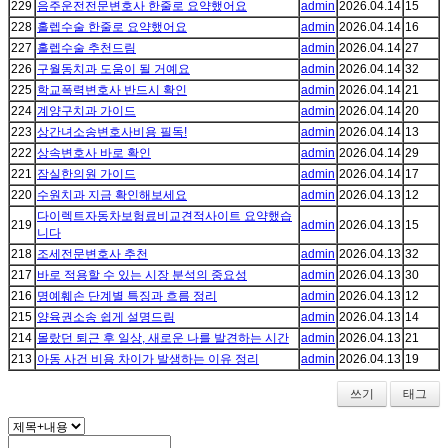
229
음주운전전문변호사 한줄로 요약했어요
admin
2026.04.14
15
228
홀렙수술 한줄로 요약했어요
admin
2026.04.14
16
227
홀렙수술 추천드림
admin
2026.04.14
27
226
구월동치과 도움이 될 거예요
admin
2026.04.14
32
225
학교폭력변호사 반드시 확인
admin
2026.04.14
21
224
계양구치과 가이드
admin
2026.04.14
20
223
상간녀소송변호사비용 필독!
admin
2026.04.14
13
222
상속변호사 바로 확인
admin
2026.04.14
29
221
잠실한의원 가이드
admin
2026.04.14
17
220
수원치과 지금 확인해보세요
admin
2026.04.13
12
다이렉트자동차보험료비교견적사이트 요약했습
219
admin
2026.04.13
15
니다
218
조세전문변호사 추천
admin
2026.04.13
32
217
바로 적용할 수 있는 시장 분석의 중요성
admin
2026.04.13
30
216
명예훼손 단계별 특징과 흐름 정리
admin
2026.04.13
12
215
양육권소송 쉽게 설명드림
admin
2026.04.13
14
214
몰랐던 퇴근 후 일상, 새로운 나를 발견하는 시간
admin
2026.04.13
21
213
아동 사건 비용 차이가 발생하는 이유 정리
admin
2026.04.13
19
쓰기
태그