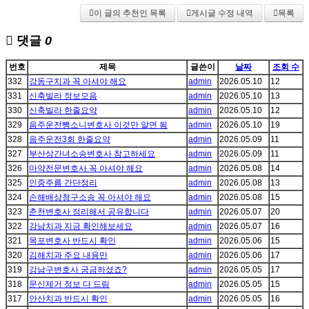
이 글의 추천인 목록
게시글 수정 내역
목록
댓글
0
번호
제목
글쓴이
날짜
조회 수
332
강동구치과 꼭 아셔야 해요
admin
2026.05.10
12
331
신축빌라 정보모음
admin
2026.05.10
13
330
신축빌라 한줄요약
admin
2026.05.10
12
329
음주운전뺑소니변호사 이것만 알면 됨
admin
2026.05.10
19
328
음주운전3회 한줄요약
admin
2026.05.09
11
327
부산상간녀소송변호사 참고하세요
admin
2026.05.09
11
326
마약전문변호사 꼭 아셔야 해요
admin
2026.05.08
14
325
인중주름 간단정리
admin
2026.05.08
13
324
손해배상청구소송 꼭 아셔야 해요
admin
2026.05.08
15
323
춘천변호사 정리해서 공유합니다
admin
2026.05.07
20
322
강남치과 지금 확인해보세요
admin
2026.05.07
16
321
목포변호사 반드시 확인
admin
2026.05.06
15
320
김해치과 주요 내용만
admin
2026.05.06
17
319
강남구변호사 궁금하셨죠?
admin
2026.05.05
17
318
문신제거 정보 다 드림
admin
2026.05.05
15
317
안산치과 반드시 확인
admin
2026.05.05
16