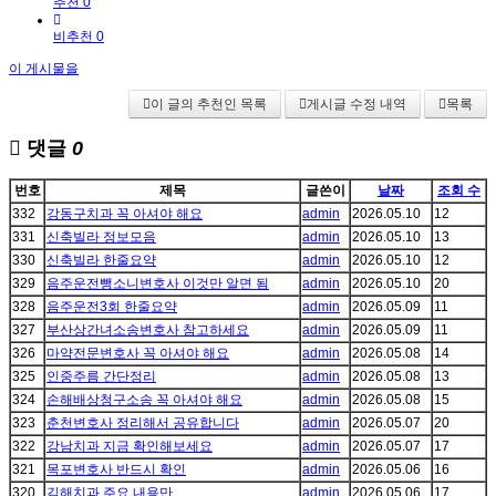
추천 0
비추천 0
이 게시물을
이 글의 추천인 목록
게시글 수정 내역
목록
댓글
0
번호
제목
글쓴이
날짜
조회 수
332
강동구치과 꼭 아셔야 해요
admin
2026.05.10
12
331
신축빌라 정보모음
admin
2026.05.10
13
330
신축빌라 한줄요약
admin
2026.05.10
12
329
음주운전뺑소니변호사 이것만 알면 됨
admin
2026.05.10
20
328
음주운전3회 한줄요약
admin
2026.05.09
11
327
부산상간녀소송변호사 참고하세요
admin
2026.05.09
11
326
마약전문변호사 꼭 아셔야 해요
admin
2026.05.08
14
325
인중주름 간단정리
admin
2026.05.08
13
324
손해배상청구소송 꼭 아셔야 해요
admin
2026.05.08
15
323
춘천변호사 정리해서 공유합니다
admin
2026.05.07
20
322
강남치과 지금 확인해보세요
admin
2026.05.07
17
321
목포변호사 반드시 확인
admin
2026.05.06
16
320
김해치과 주요 내용만
admin
2026.05.06
17